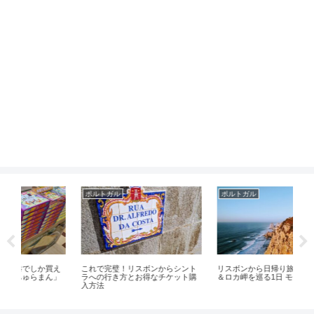
ポルトガル
ポルトガル
ポ
え
これで完璧！リスボンからシント
リスボンから日帰り旅行♪シントラ
元
」
ラへの行き方とお得なチケット購
＆ロカ岬を巡る1日 モデルプラン
リ
入方法
【