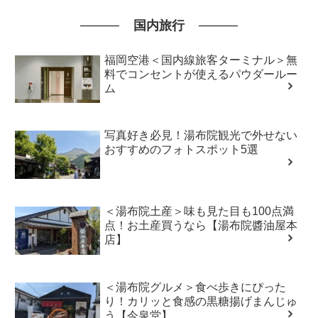
国内旅行
福岡空港＜国内線旅客ターミナル＞無
料でコンセントが使えるパウダールー
ム
写真好き必見！湯布院観光で外せない
おすすめのフォトスポット5選
＜湯布院土産＞味も見た目も100点満
点！お土産買うなら【湯布院醬油屋本
店】
＜湯布院グルメ＞食べ歩きにぴった
り！カリッと食感の黒糖揚げまんじゅ
う【今泉堂】