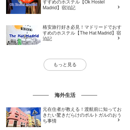
すすめのホステル【Ok Hostel
Madrid】宿泊記
格安旅行好き必見！マドリードでおす
すめのホステル【The Hat Madrid】宿
泊記
もっと見る
海外生活
元在住者が教える！渡航前に知ってお
きたい驚きだらけのポルトガルのおう
ち事情